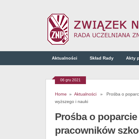
Aktualności
Skład Rady
Akty 
06 gru 2021
Home
»
Aktualności
» Prośba o poparcie
wyższego i nauki
Prośba o poparcie
pracowników szkol