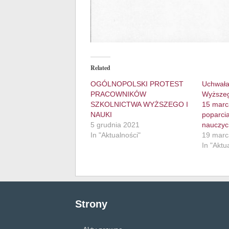
Related
OGÓLNOPOLSKI PROTEST
Uchwała
PRACOWNIKÓW
Wyższeg
SZKOLNICTWA WYŻSZEGO I
15 marc
NAUKI
poparci
5 grudnia 2021
nauczyci
In "Aktualności"
19 marc
In "Aktu
Strony