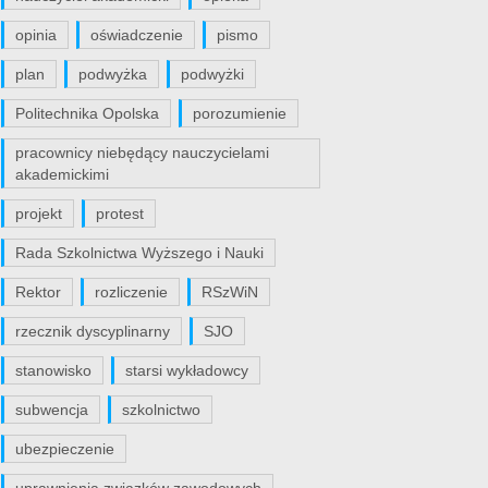
opinia
oświadczenie
pismo
plan
podwyżka
podwyżki
Politechnika Opolska
porozumienie
pracownicy niebędący nauczycielami
akademickimi
projekt
protest
Rada Szkolnictwa Wyższego i Nauki
Rektor
rozliczenie
RSzWiN
rzecznik dyscyplinarny
SJO
stanowisko
starsi wykładowcy
subwencja
szkolnictwo
ubezpieczenie