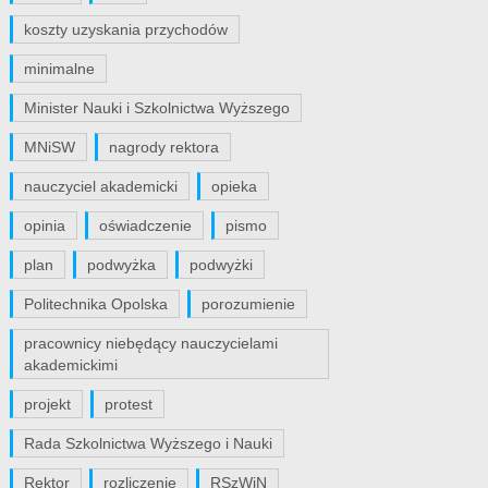
koszty uzyskania przychodów
minimalne
Minister Nauki i Szkolnictwa Wyższego
MNiSW
nagrody rektora
nauczyciel akademicki
opieka
opinia
oświadczenie
pismo
plan
podwyżka
podwyżki
Politechnika Opolska
porozumienie
pracownicy niebędący nauczycielami
akademickimi
projekt
protest
Rada Szkolnictwa Wyższego i Nauki
Rektor
rozliczenie
RSzWiN