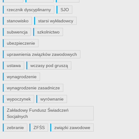
rzecznik dyscyplinarny
SJO
stanowisko
starsi wykładowcy
subwencja
szkolnictwo
ubezpieczenie
uprawnienia związków zawodowych
ustawa
wczasy pod gruszą
wynagrodzenie
wynagrodzenie zasadnicze
wypoczynek
wyrównanie
Zakładowy Fundusz Świadczeń
Socjalnych
zebranie
ZFŚS
związki zawodowe