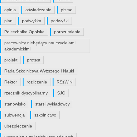
opinia
oświadczenie
pismo
plan
podwyżka
podwyżki
Politechnika Opolska
porozumienie
pracownicy niebędący nauczycielami
akademickimi
projekt
protest
Rada Szkolnictwa Wyższego i Nauki
Rektor
rozliczenie
RSzWiN
rzecznik dyscyplinarny
SJO
stanowisko
starsi wykładowcy
subwencja
szkolnictwo
ubezpieczenie