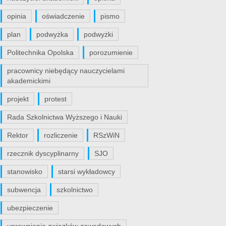
opinia
oświadczenie
pismo
plan
podwyżka
podwyżki
Politechnika Opolska
porozumienie
pracownicy niebędący nauczycielami
akademickimi
projekt
protest
Rada Szkolnictwa Wyższego i Nauki
Rektor
rozliczenie
RSzWiN
rzecznik dyscyplinarny
SJO
stanowisko
starsi wykładowcy
subwencja
szkolnictwo
ubezpieczenie