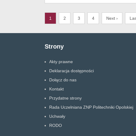
1
2
3
4
Next ›
Las
Strony
Akty prawne
Deklaracja dostępności
Dołącz do nas
Kontakt
Przydatne strony
Rada Uczelniana ZNP Politechniki Opolskiej
Uchwały
RODO