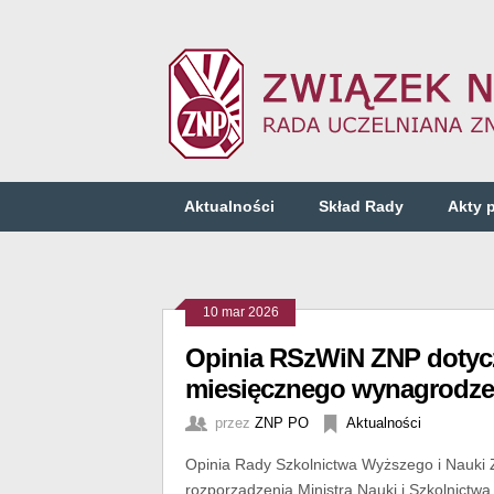
Aktualności
Skład Rady
Akty 
10 mar 2026
Opinia RSzWiN ZNP dotyc
miesięcznego wynagrodzeni
przez
ZNP PO
Aktualności
Opinia Rady Szkolnictwa Wyższego i Nauki 
rozporządzenia Ministra Nauki i Szkolnict