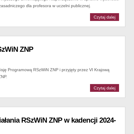
sadniczego dla profesora w uczelni publicznej.
Czytaj dalej
RSzWiN ZNP
isję Programową RSzWiN ZNP i przyjęty przez VI Krajową
ZNP.
Czytaj dalej
ałania RSzWiN ZNP w kadencji 2024-