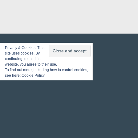
Privacy & Cookies: This
site uses cookies. By
continuing to use this
website, you agree to their use.
To find out more, including how to control cookies,
see here:
Cookie Policy