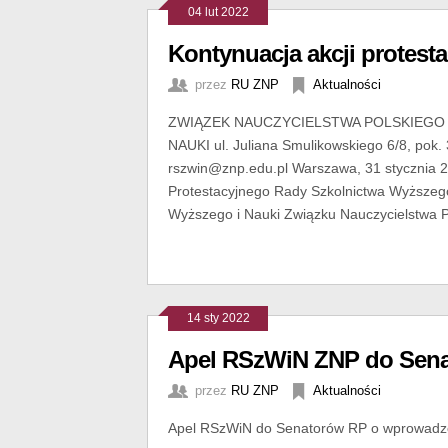
04 lut 2022
Kontynuacja akcji protest
przez
RU ZNP
Aktualności
ZWIĄZEK NAUCZYCIELSTWA POLSKIEGO R
NAUKI ul. Juliana Smulikowskiego 6/8, pok. 
rszwin@znp.edu.pl Warszawa, 31 stycznia 
Protestacyjnego Rady Szkolnictwa Wyższego
Wyższego i Nauki Związku Nauczycielstwa P
14 sty 2022
Apel RSzWiN ZNP do Sen
przez
RU ZNP
Aktualności
Apel RSzWiN do Senatorów RP o wprowadze