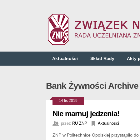
Aktualności
Skład Rady
Akty 
Bank Żywności Archive
14 lis 2019
Nie marnuj jedzenia!
przez
RU ZNP
Aktualności
ZNP w Politechnice Opolskiej przystąpiło do