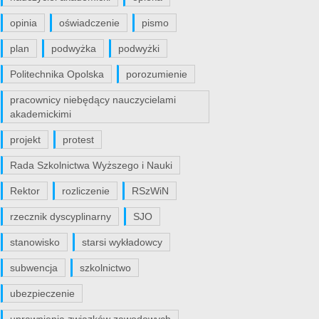
opinia
oświadczenie
pismo
plan
podwyżka
podwyżki
Politechnika Opolska
porozumienie
pracownicy niebędący nauczycielami
akademickimi
projekt
protest
Rada Szkolnictwa Wyższego i Nauki
Rektor
rozliczenie
RSzWiN
rzecznik dyscyplinarny
SJO
stanowisko
starsi wykładowcy
subwencja
szkolnictwo
ubezpieczenie