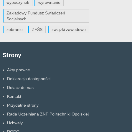
wypoczynek
wyrównanie
Zakładowy Fundusz Świadczeń
Socjalnych
zebranie
ZFŚS
związki zawodowe
Strony
Akty prawne
Deklaracja dostępności
Dołącz do nas
Kontakt
Przydatne strony
Rada Uczelniana ZNP Politechniki Opolskiej
Uchwały
RODO