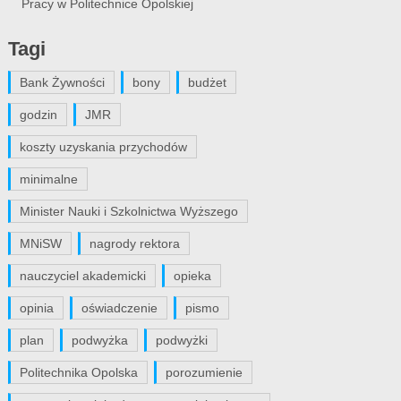
Pracy w Politechnice Opolskiej
Tagi
Bank Żywności
bony
budżet
godzin
JMR
koszty uzyskania przychodów
minimalne
Minister Nauki i Szkolnictwa Wyższego
MNiSW
nagrody rektora
nauczyciel akademicki
opieka
opinia
oświadczenie
pismo
plan
podwyżka
podwyżki
Politechnika Opolska
porozumienie