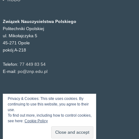
Związek Nauczycielstwa Polskiego
Politechniki Opolskiej
ul. Mikołajczyka 5
45-271 Opole
pokój A-218
Telefon:
77 449 83 54
E-mail:
po@znp.edu.pl
Privacy & Cookies: This site uses cookies. By
continuing to use this website, you agree to their
use.
To find out more, including how to control cookies,
see here:
Cookie Policy