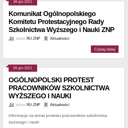
06 gru 2021
Komunikat Ogólnopolskiego
Komitetu Protestacyjnego Rady
Szkolnictwa Wyższego i Nauki ZNP
przez
RU ZNP
Aktualności
Czytaj dalej
05 gru 2021
OGÓLNOPOLSKI PROTEST
PRACOWNIKÓW SZKOLNICTWA
WYŻSZEGO I NAUKI
przez
RU ZNP
Aktualności
Informacje na temat protestu pracowników szkolnictwa
wyższego i nauki