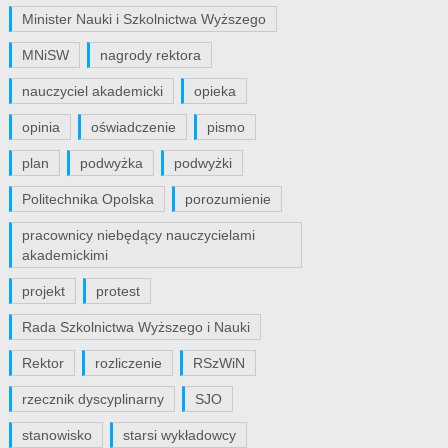
Minister Nauki i Szkolnictwa Wyższego
MNiSW
nagrody rektora
nauczyciel akademicki
opieka
opinia
oświadczenie
pismo
plan
podwyżka
podwyżki
Politechnika Opolska
porozumienie
pracownicy niebędący nauczycielami
akademickimi
projekt
protest
Rada Szkolnictwa Wyższego i Nauki
Rektor
rozliczenie
RSzWiN
rzecznik dyscyplinarny
SJO
stanowisko
starsi wykładowcy