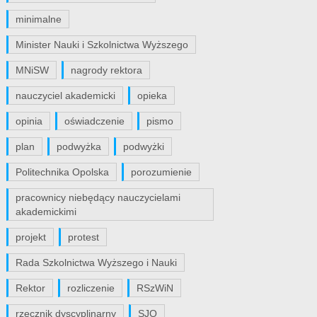
minimalne
Minister Nauki i Szkolnictwa Wyższego
MNiSW
nagrody rektora
nauczyciel akademicki
opieka
opinia
oświadczenie
pismo
plan
podwyżka
podwyżki
Politechnika Opolska
porozumienie
pracownicy niebędący nauczycielami
akademickimi
projekt
protest
Rada Szkolnictwa Wyższego i Nauki
Rektor
rozliczenie
RSzWiN
rzecznik dyscyplinarny
SJO