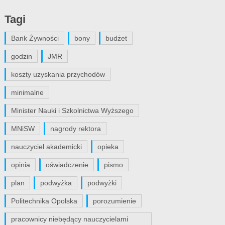
Tagi
Bank Żywności
bony
budżet
godzin
JMR
koszty uzyskania przychodów
minimalne
Minister Nauki i Szkolnictwa Wyższego
MNiSW
nagrody rektora
nauczyciel akademicki
opieka
opinia
oświadczenie
pismo
plan
podwyżka
podwyżki
Politechnika Opolska
porozumienie
pracownicy niebędący nauczycielami