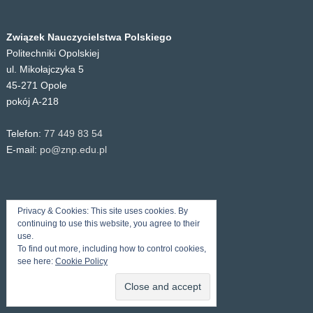
Związek Nauczycielstwa Polskiego
Politechniki Opolskiej
ul. Mikołajczyka 5
45-271 Opole
pokój A-218
Telefon:
77 449 83 54
E-mail:
po@znp.edu.pl
Privacy & Cookies: This site uses cookies. By
continuing to use this website, you agree to their
use.
To find out more, including how to control cookies,
see here:
Cookie Policy