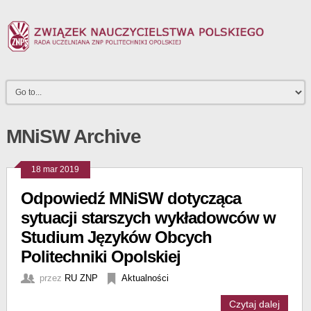
MNiSW Archive
18 mar 2019
Odpowiedź MNiSW dotycząca
sytuacji starszych wykładowców w
Studium Języków Obcych
Politechniki Opolskiej
przez
RU ZNP
Aktualności
Czytaj dalej