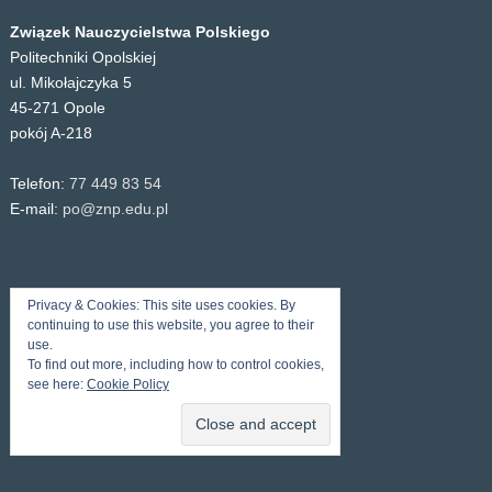
Związek Nauczycielstwa Polskiego
Politechniki Opolskiej
ul. Mikołajczyka 5
45-271 Opole
pokój A-218
Telefon:
77 449 83 54
E-mail:
po@znp.edu.pl
Privacy & Cookies: This site uses cookies. By
continuing to use this website, you agree to their
use.
To find out more, including how to control cookies,
see here:
Cookie Policy