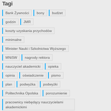
Tagi
Bank Żywności
bony
budżet
godzin
JMR
koszty uzyskania przychodów
minimalne
Minister Nauki i Szkolnictwa Wyższego
MNiSW
nagrody rektora
nauczyciel akademicki
opieka
opinia
oświadczenie
pismo
plan
podwyżka
podwyżki
Politechnika Opolska
porozumienie
pracownicy niebędący nauczycielami
akademickimi