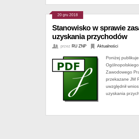
20 gru 2018
Stanowisko w sprawie zas
uzyskania przychodów
przez
RU ZNP
Aktualności
Poniżej publiku
Ogólnopolskiego
Zawodowego Praco
przekazane JM Re
uwzględnił wnio
uzyskania przyc