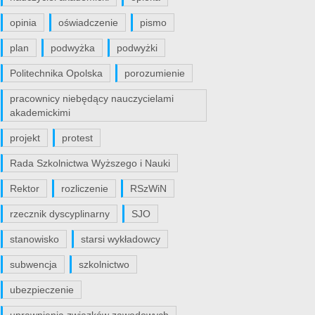
opinia
oświadczenie
pismo
plan
podwyżka
podwyżki
Politechnika Opolska
porozumienie
pracownicy niebędący nauczycielami
akademickimi
projekt
protest
Rada Szkolnictwa Wyższego i Nauki
Rektor
rozliczenie
RSzWiN
rzecznik dyscyplinarny
SJO
stanowisko
starsi wykładowcy
subwencja
szkolnictwo
ubezpieczenie