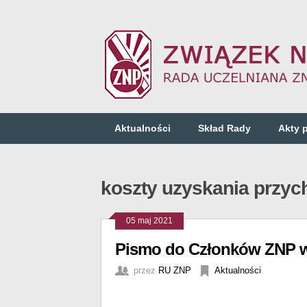
Aktualności
Skład Rady
Akty 
koszty uzyskania przy
05 maj 2021
Pismo do Członków ZNP w 
przez
RU ZNP
Aktualności