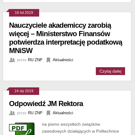
16 lut 2019
Nauczyciele akademiccy zarobią
więcej – Ministerstwo Finansów
potwierdza interpretację podatkową
MNiSW
przez
RU ZNP
Aktualności
Czytaj dalej
24 sty 2019
Odpowiedź JM Rektora
przez
RU ZNP
Aktualności
na pismo wszystkich związków
zawodowych działających w Politechnice