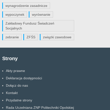
wynagrodzenie zasadnicze
wypoczynek
wyrównanie
Zakładowy Fundusz Świadczeń
Socjalnych
zebranie
ZFŚS
związki zawodowe
Strony
Akty prawne
Deklaracja dostępności
Dołącz do nas
Kontakt
Przydatne strony
Rada Uczelniana ZNP Politechniki Opolskiej