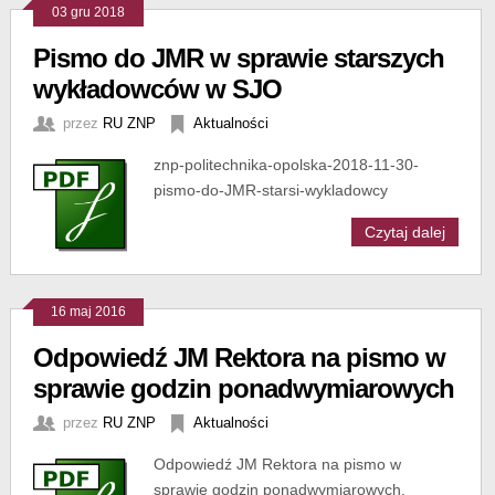
03 gru 2018
Pismo do JMR w sprawie starszych
wykładowców w SJO
przez
RU ZNP
Aktualności
znp-politechnika-opolska-2018-11-30-
pismo-do-JMR-starsi-wykladowcy
Czytaj dalej
16 maj 2016
Odpowiedź JM Rektora na pismo w
sprawie godzin ponadwymiarowych
przez
RU ZNP
Aktualności
Odpowiedź JM Rektora na pismo w
sprawie godzin ponadwymiarowych.