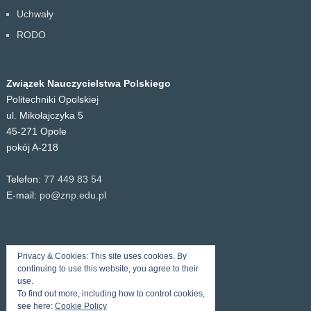
Uchwały
RODO
Związek Nauczycielstwa Polskiego
Politechniki Opolskiej
ul. Mikołajczyka 5
45-271 Opole
pokój A-218
Telefon:
77 449 83 54
E-mail:
po@znp.edu.pl
Privacy & Cookies: This site uses cookies. By
continuing to use this website, you agree to their
use.
To find out more, including how to control cookies,
see here:
Cookie Policy