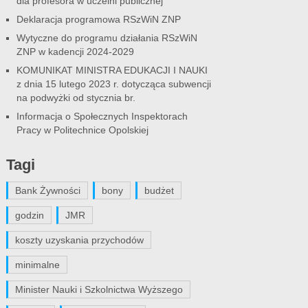
dla profesora w uczelni publicznej
Deklaracja programowa RSzWiN ZNP
Wytyczne do programu działania RSzWiN
ZNP w kadencji 2024-2029
KOMUNIKAT MINISTRA EDUKACJI I NAUKI
z dnia 15 lutego 2023 r. dotycząca subwencji
na podwyżki od stycznia br.
Informacja o Społecznych Inspektorach
Pracy w Politechnice Opolskiej
Tagi
Bank Żywności
bony
budżet
godzin
JMR
koszty uzyskania przychodów
minimalne
Minister Nauki i Szkolnictwa Wyższego