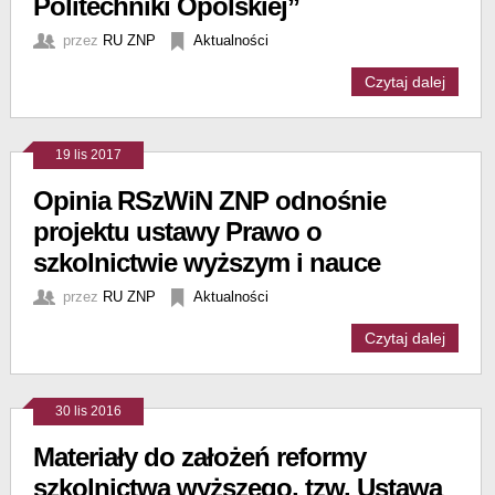
Politechniki Opolskiej”
przez
RU ZNP
Aktualności
Czytaj dalej
19 lis 2017
Opinia RSzWiN ZNP odnośnie
projektu ustawy Prawo o
szkolnictwie wyższym i nauce
przez
RU ZNP
Aktualności
Czytaj dalej
30 lis 2016
Materiały do założeń reformy
szkolnictwa wyższego, tzw. Ustawa