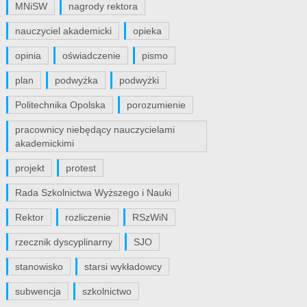
MNiSW
nagrody rektora
nauczyciel akademicki
opieka
opinia
oświadczenie
pismo
plan
podwyżka
podwyżki
Politechnika Opolska
porozumienie
pracownicy niebędący nauczycielami
akademickimi
projekt
protest
Rada Szkolnictwa Wyższego i Nauki
Rektor
rozliczenie
RSzWiN
rzecznik dyscyplinarny
SJO
stanowisko
starsi wykładowcy
subwencja
szkolnictwo