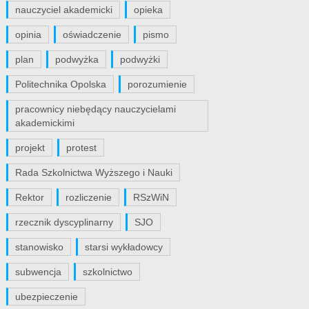
nauczyciel akademicki
opieka
opinia
oświadczenie
pismo
plan
podwyżka
podwyżki
Politechnika Opolska
porozumienie
pracownicy niebędący nauczycielami
akademickimi
projekt
protest
Rada Szkolnictwa Wyższego i Nauki
Rektor
rozliczenie
RSzWiN
rzecznik dyscyplinarny
SJO
stanowisko
starsi wykładowcy
subwencja
szkolnictwo
ubezpieczenie