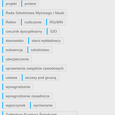
projekt
protest
Rada Szkolnictwa Wyższego i Nauki
Rektor
rozliczenie
RSzWiN
rzecznik dyscyplinarny
SJO
stanowisko
starsi wykładowcy
subwencja
szkolnictwo
ubezpieczenie
uprawnienia związków zawodowych
ustawa
wczasy pod gruszą
wynagrodzenie
wynagrodzenie zasadnicze
wypoczynek
wyrównanie
Zakładowy Fundusz Świadczeń