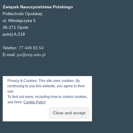
Związek Nauczycielstwa Polskiego
Politechniki Opolskiej
ul. Mikołajczyka 5
45-271 Opole
pokój A-218
Telefon:
77 449 83 54
E-mail:
po@znp.edu.pl
Privacy & Cookies: This site uses cookies. By
continuing to use this website, you agree to their
use.
To find out more, including how to control cookies,
see here:
Cookie Policy