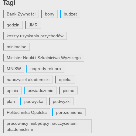
Tagi
Bank Żywności
bony
budżet
godzin
JMR
koszty uzyskania przychodów
minimalne
Minister Nauki i Szkolnictwa Wyższego
MNiSW
nagrody rektora
nauczyciel akademicki
opieka
opinia
oświadczenie
pismo
plan
podwyżka
podwyżki
Politechnika Opolska
porozumienie
pracownicy niebędący nauczycielami
akademickimi