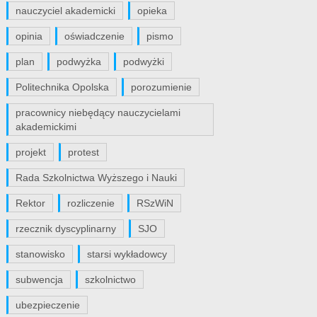
nauczyciel akademicki
opieka
opinia
oświadczenie
pismo
plan
podwyżka
podwyżki
Politechnika Opolska
porozumienie
pracownicy niebędący nauczycielami
akademickimi
projekt
protest
Rada Szkolnictwa Wyższego i Nauki
Rektor
rozliczenie
RSzWiN
rzecznik dyscyplinarny
SJO
stanowisko
starsi wykładowcy
subwencja
szkolnictwo
ubezpieczenie