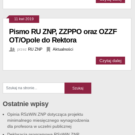
11 kwi 2019
Pismo RU ZNP, ZZPPO oraz OZZF
OT/Opole do Rektora
przez
RU ZNP
Aktualności
Czytaj dalej
Ostatnie wpisy
Opinia RSzWiN ZNP dotycząca projektu
minimalnego miesięcznego wynagrodzenia
dla profesora w uczelni publicznej
Deklaracja programowa RSzWiN ZNP