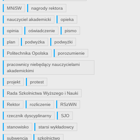
MNiSW
nagrody rektora
nauczyciel akademicki
opieka
opinia
oświadczenie
pismo
plan
podwyżka
podwyżki
Politechnika Opolska
porozumienie
pracownicy niebędący nauczycielami
akademickimi
projekt
protest
Rada Szkolnictwa Wyższego i Nauki
Rektor
rozliczenie
RSzWiN
rzecznik dyscyplinarny
SJO
stanowisko
starsi wykładowcy
subwencja
szkolnictwo